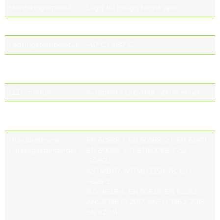
Monteringsmodul
Lägg till inlägg högst upp
Driftstemperatur
-40°C / +55°C
Lagringstemperatur
-40°C / +80°C
Glasmontering
Kapselmonterings system
Alternativ
LED-moduler
Avtagbar / Utbytbar optisk enhet
Linsalternativ
COL 1530 (standard)
Projektspecifikt linsval
Huvudreferens
EN 60598-1, EN 60598-2-1, EN 62471,
Företagsstandarder
EN 60068-2-11, EN60068-2-52,
ISO9227,
ASTMB117, ASTMD3359-78, ISO
4628-2,
ISO 4628-4, EN 60529, EN 62262,
ANSIC136.10-2017, ANSI C136.2-2018,
EN 62031,