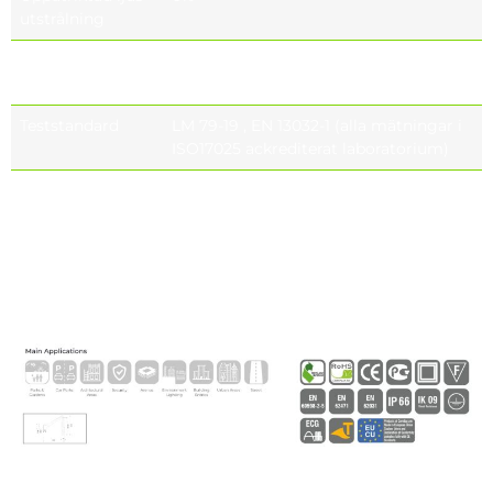
utstrålning
Fotobiologisk
IEC 62471
säkerhetsklass
Teststandard
LM 79-19 , EN 13032-1 (alla mätningar i
ISO17025 ackrediterat laboratorium)
Livslängd för
Tq= 25 ° , 65mA >232.000h – L70
LED:erna
Tq= 55 ° , 65mA >102.000h – L70