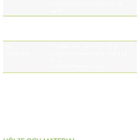
spänningsreglerad, övertonsfilter
skydd
Styrsystem
På-av (standard), Bluetooth, DALI, 1-
10V DIM,
fristående automation
Nät
För kabel max sektion 2,5 mm2
anslutning
Utgående kabel H05RN-F 2/3/5 x 1,5
mm2
Längd på begäran.(tillval)
Elektromagnetisk
IEC 61000, EN 55015, IEC 61000-3-2, IEC
kompatibilitet
61000-4-5, IEC 61547, IEC 61000-3-3, IEC
(EMC)
61000-4-2, IEC 61000-2-2, IEC 61000-4-
11,
IEC 61643-11