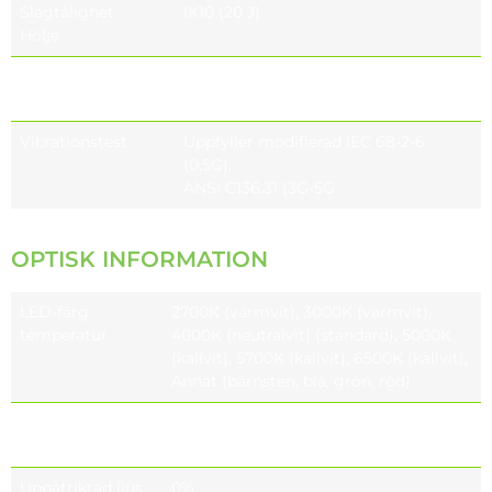
Slagtålighet
IK10 (20 J)
Hölje
Slagtålighet
IK08 (5 J), IK09 (tillval) (10 J),
Glas
IK10 (tillval) (20 J)
Vibrationstest
Uppfyller modifierad IEC 68-2-6
(0,5G),
ANSI C136.31 (3G-5G
OPTISK INFORMATION
LED-färg
2700K (varmvit), 3000K (varmvit),
temperatur
4000K (neutralvit) (standard), 5000K
(kallvit), 5700K (kallvit), 6500K (kallvit),
Annat (bärnsten, blå, grön, röd)
Färgåtergivnings
CRI ≥70, CRI ≥80 (tillval), CRI ≥90
index (CRI)
(tillval)
Uppåtriktad ljus
0%