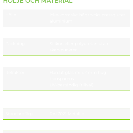
HÖLJE OCH MATERIAL
Hölje
Icke-korrosivt högtrycks pressgjutet
aluminium
Optik
PMMA eller PC
Packning
Silikon eller polyuretan utan
skarvpunkter.
Höljefinish
UNI EN1706 pulverlackerad
Refraktor
Härdat glas min. 4mm hög
transparens
UV-beständig (tillval)
Kabelgenomföring
IP66 ,Plast PG9,
IP67 (tillval), IP68 (tillval)
Standardfärg
RAL7021 Metallic
Täthetsnivå
IP66, IP67 (tillval), IP68 (tillval)