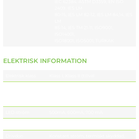
IEC 62384, ASTM D3359, EN ISO
2409, IES LM
80-15, IES LM 82-12, IES LM 84,14, IES
LM
85-14, IES TM 21-11, ISO9001,
ISO14001,
ISO18001, ISO5001, TURKAK
ELEKTRISK INFORMATION
Elektrisk klass
Klass I, Klass II (tillval
Nominell
220-240V 50 / 60 Hz EU
spänning
110-277V 50 / 60 Hz (tillval)
NORDAMERIKA
LED-ström
500mA, 600mA, 700 mA
Effektfaktor
≥0,9 (vid full last)
Drivdon
Konstant ström, termiskt skyddad,