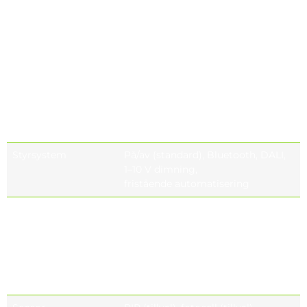
och termisk
säkring för att koppla bort
belastningen när livslängden är
slut
20 kV (tillval) med LED-indikator
och termisk
säkring för att koppla bort
belastningen när livslängden är
slut
Styrsystem
På/av (standard), Bluetooth, DALI,
1–10 V dimning,
fristående automatisering
Soket
NEMA 4-pin (ZHAGA book 18)
(optional)
NEMA 5-pin (ANSI C136.41)
(optional)
NEMA 7-pin (ANSI C136.41)
(optional)