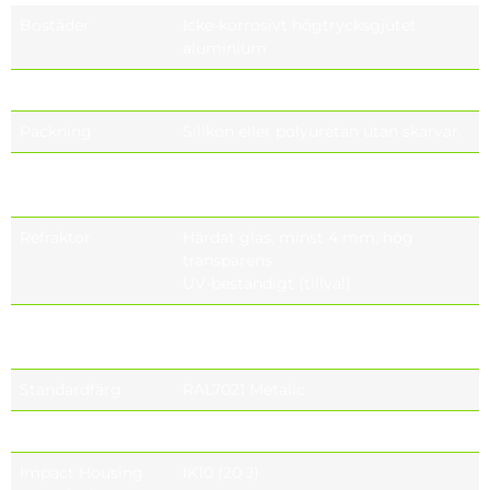
Bostäder
Icke-korrosivt högtrycksgjutet
aluminium
Optik
PMMA or PC
Packning
Silikon eller polyuretan utan skarvar.
Ytbehandling av
UNI EN 1706 pulverlackerad
bostäder
Refraktor
Härdat glas, minst 4 mm, hög
transparens
UV-beständigt (tillval)
Kabelgenomföring
IP66 ,Plastic PG9,
IP67 (optional), IP68 (optional)
Standardfärg
RAL7021 Metalic
Täthetsnivå
IP66, IP67 (optional), IP68 (optional)
Impact Housing
IK10 (20 J)