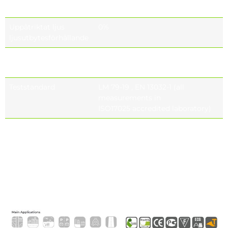
(CRI)
≥90 (optional)
Uppåtriktat ljus
0%
ljusutbytesförhållande
Fotobiologisk
IEC 62471, EN 62778 EXEMPT
säkerhetsklass
GROUP
Teststandard
LM 79-19 , EN 13032-1 (all
measurements in
ISO17025 accredited laboratory)
LED-lampornas
Tq= 25 ° , 700 Ma 187.000h –
livslängd
L90B10 Tq= 55 ° , 700 Ma 156.000h
– L90B10