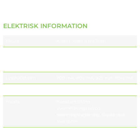
ISO39001, EAC, TURKAK
ELEKTRISK INFORMATION
Elkurs
Klass I, klass II (valfritt)
Nominell spänning
220-240V 50 / 60 Hz EU
110-277V 50 / 60 Hz (optional)
NORTH AMERICA
Lysdiodström
700 mA, 800 mA, 925 mA, 1050 mA
Effektfaktor
≥0.9 (at full load)
Förare
Konstantström,
överhettningsskydd,
spänningsreglering, skydd mot
övertoner
Överspänningsskydd
6 kV (standard)
alternativ (kV)
10 kV (tillval) med LED-indikator