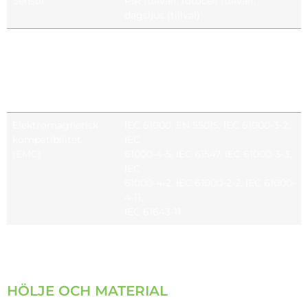
Sensor
PIR (tillval), fotocell (tillval),
dagsljus (tillval)
Nätanslutning
För kabel med max tvärsnitt 2,5
mm²
Utgående kabel H05RN-F 2/3/5 × 1,5
mm²
Längd enligt önskemål (tillval)
Elektromagnetisk
IEC 61000, EN 55015, IEC 61000-3-2,
kompatibilitet
IEC
(EMC)
61000-4-5, IEC 61547, IEC 61000-3-3,
IEC
61000-4-2, IEC 61000-2-2, IEC 61000-
4-11,
IEC 61643-11
HÖLJE OCH MATERIAL