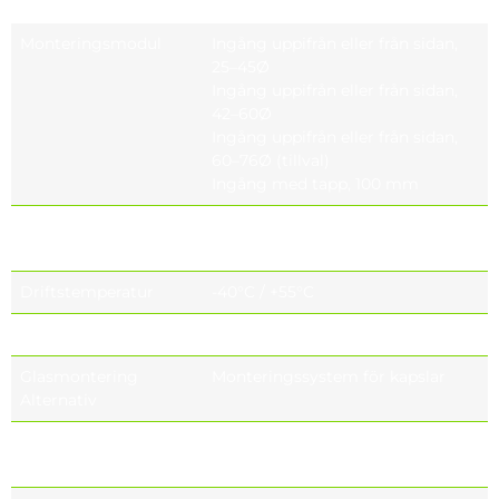
Monteringsmodul
Ingång uppifrån eller från sidan,
25–45Ø
Ingång uppifrån eller från sidan,
42–60Ø
Ingång uppifrån eller från sidan,
60–76Ø (tillval)
Ingång med tapp, 100 mm
Monteringsmodul
Stolpe med topp-/sidomontering
Lutningsvinklar
0, ±5, ±10, ±15
Driftstemperatur
-40°C / +55°C
Förvaringstemperatur
-40°C / +80°C
Glasmontering
Monteringssystem för kapslar
Alternativ
LED-moduler
Removable / Replaceable optical
unit