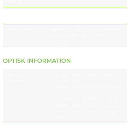
Motstånd
Slagfast glas
IK08 (5 J), IK09 (optional) (10 J),
Motståndskraft
IK10 (optional) (20 J)
Vibrationstest
Uppfyller kraven i den modifierade
standarden IEC 68-2-6 (0,5G),
ANSI C136.31 (3G–5G)
OPTISK INFORMATION
LED-färg
2700K (warm white), 3000K
temperatur
(warm white),
4000K (neutral white) (standard),
5000K
(cool white), 5700K (cool white),
6500K (cool
white), Other (amber, blue, green,
red)
Färgåtergivningsindex
CRI ≥70, CRI ≥80 (optional), CRI