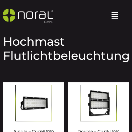
Hochmast
Flutlichtbeleuchtung
Single – Cruz
Double – Cruz
NL5050
NL5050