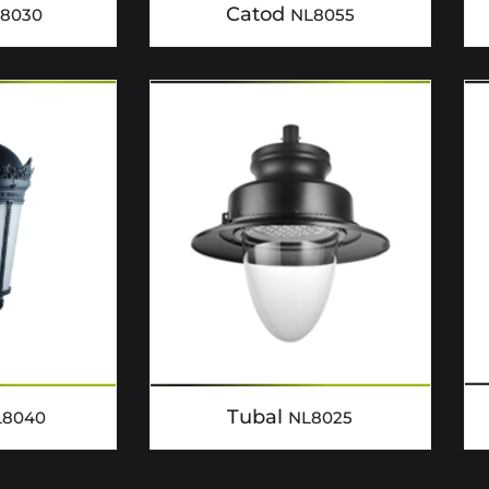
Catod
8030
NL8055
Tubal
L8040
NL8025