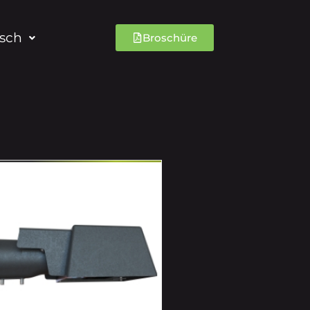
sch
Broschüre