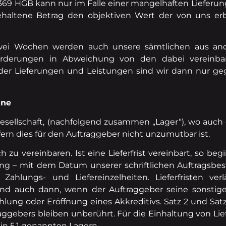
69 HGB kann nur im Falle einer mangelhaften Lieferun
haltene Betrag den objektiven Wert der von uns erb
zwei Wochen werden auch unsere sämtlichen aus an
orderungen in Abweichung von den dabei vereinba
ender Lieferungen und Leistungen sind wir dann nur g
ine
esellschaft, (nachfolgend zusammen „Lager“), wo auch d
sofern dies für den Auftraggeber nicht unzumutbar ist.
ich zu vereinbaren. Ist eine Lieferfrist vereinbart, so 
lung – mit dem Datum unserer schriftlichen Auftragsbes
n Zahlungs- und Liefereinzelheiten. Lieferfristen v
nd auch dann, wenn der Auftraggeber seine sonstige
nzahlung oder Eröffnung eines Akkreditivs. Satz 2 und Sa
aggebers bleiben unberührt. Für die Einhaltung von Lie
in 5.1 genannten Lagern.