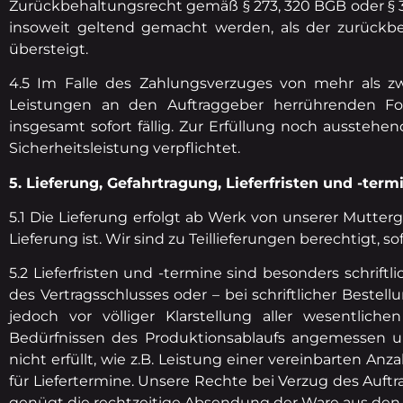
Zurückbehaltungsrecht gemäß § 273, 320 BGB oder § 3
insoweit geltend gemacht werden, als der zurückbe
übersteigt.
4.5 Im Falle des Zahlungsverzuges von mehr als 
Leistungen an den Auftraggeber herrührenden F
insgesamt sofort fällig. Zur Erfüllung noch aussteh
Sicherheitsleistung verpflichtet.
5. Lieferung, Gefahrtragung, Lieferfristen und -term
5.1 Die Lieferung erfolgt ab Werk von unserer Mutterg
Lieferung ist. Wir sind zu Teillieferungen berechtigt, 
5.2 Lieferfristen und -termine sind besonders schriftl
des Vertragsschlusses oder – bei schriftlicher Bestel
jedoch vor völliger Klarstellung aller wesentliche
Bedürfnissen des Produktionsablaufs angemessen u
nicht erfüllt, wie z.B. Leistung einer vereinbarten A
für Liefertermine. Unsere Rechte bei Verzug des Auftr
genügt die rechtzeitige Absendung der Ware aus den 