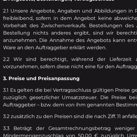
2.1 Unsere Angebote, Angaben und Abbildungen in Pr
freibleibend, sofern in dem Angebot keine abweich
Vorbehalt des Zwischenverkaufs. Bestellungen des A
Bestellung nichts anderes ergibt, sind wir berec
anzunehmen. Die Annahme des Angebots kann entwede
Ware an den Auftraggeber erklärt werden.
2.2 Wir sind berechtigt, während der Lieferze
vorzunehmen, sofern diese nicht eine für den Auftr
3. Preise und Preisanpassung
3.1 Es gelten die bei Vertragsschluss gültigen Preise g
zuzüglich gesetzlicher Umsatzsteuer. Die Preise b
Auftraggeber – bzw. dem von ihm genannten Bestimmu
3.2 zusätzlich zu den Preisen sind die nach Ziff. 11 an
3.3 Beträgt der Gesamtrechnungsbetrag weniger a
Mindermengenzuschlag von 50,00 € zuzüglich Umsat