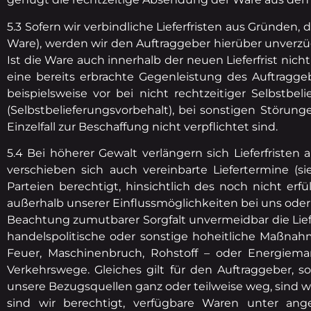
5.3 Sofern wir verbindliche Lieferfristen aus Gründen,
Ware), werden wir den Auftraggeber hierüber unverzügli
Ist die Ware auch innerhalb der neuen Lieferfrist nich
eine bereits erbrachte Gegenleistung des Auftraggeb
beispielsweise vor bei nicht rechtzeitiger Selbst
(Selbstbelieferungsvorbehalt), bei sonstigen Störun
Einzelfall zur Beschaffung nicht verpflichtet sind.
5.4 Bei höherer Gewalt verlängern sich Lieferfriste
verschieben sich auch vereinbarte Liefertermine (s
Parteien berechtigt, hinsichtlich des noch nicht er
außerhalb unserer Einflussmöglichkeiten bei uns oder 
Beachtung zumutbarer Sorgfalt unvermeidbar die Lie
handelspolitische oder sonstige hoheitliche Maßnahm
Feuer, Maschinenbruch, Rohstoff – oder Energiema
Verkehrswege. Gleiches gilt für den Auftraggeber,
unsere Bezugsquellen ganz oder teilweise weg, sind wi
sind wir berechtigt, verfügbare Waren unter an