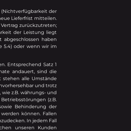
n (Nichtverfügbarkeit der
ue Lieferfrist mitteilen.
m Vertrag zurückzutreten;
keit der Leistung liegt
äft abgeschlossen haben
e 5.4) oder wenn wir im
en. Entsprechend Satz 1
nate andauert, sind die
lt stehen alle Umstände
unvorhersehbar und trotz
 wie z.B. währungs- und
Betriebsstörungen (z.B.
 sowie Behinderung der
 werden können. Fallen
nzudecken. In jedem Fall
ischen unseren Kunden