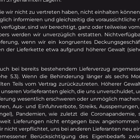
 die wir nicht zu vertreten haben, nicht einhalten könne
ch informieren und gleichzeitig die voraussichtliche ne
t verfügbar, sind wir berechtigt, ganz oder teilweise vo
ers werden wir unverzüglich erstatten. Nichtverfügbar
belieferung, wenn wir ein kongruentes Deckungsgesch
gen der Lieferkette etwa aufgrund höherer Gewalt (sieh
n auch bei bereits bestehendem Lieferverzug angemess
iehe 5.3). Wenn die Behinderung länger als sechs Mo
füllten Teils vom Vertrag zurückzutreten. Höherer Gewa
unseren Vorlieferanten gleich, die uns unverschuldet, 
ferung wesentlich erschweren oder unmöglich machen,
en, Aus- und Einfuhrverbote, Streiks, Aussperrungen, 
ngel), Pandemien, wie zuletzt die Coronapandemie,
 soweit Lieferungen nicht entgegen bzw. angenommen
r nicht verpflichtet, uns bei anderen Lieferanten neu ei
gemessener Berücksichtigung des Eigenbedarfs zw