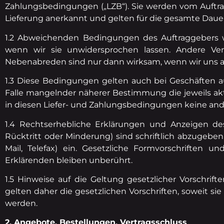
Zahlungsbedingungen („LZB“). Sie werden vom Auftra
Lieferung anerkannt und gelten für die gesamte Daue
1.2 Abweichenden Bedingungen des Auftraggebers 
wenn wir sie unwidersprochen lassen. Andere Ve
Nebenabreden sind nur dann wirksam, wenn wir uns aus
1.3 Diese Bedingungen gelten auch bei Geschäften au
Falle mangelnder näherer Bestimmung die jeweils akt
in diesen Liefer- und Zahlungsbedingungen keine and
1.4 Rechtserhebliche Erklärungen und Anzeigen des
Rücktritt oder Minderung) sind schriftlich abzugeben. S
Mail, Telefax) ein. Gesetzliche Formvorschriften 
Erklärenden bleiben unberührt.
1.5 Hinweise auf die Geltung gesetzlicher Vorschrif
gelten daher die gesetzlichen Vorschriften, soweit s
werden.
2. Angebote, Bestellungen, Vertragsschluss