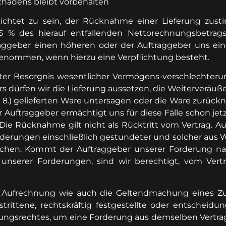
chadens bleibt vorbehalten
lichtet zu sein, der Rücknahme einer Lieferung zus
% des hierauf entfallenden Nettorechnungsbetrags 
raggeber einen höheren oder der Auftraggeber uns ei
enommen, wenn hierzu eine Verpflichtung besteht.
ter Besorgnis wesentlicher Vermögens-verschlechteru
s dürfen wir die Lieferung aussetzen, die Weiterveräu
f. 8.) gelieferten Ware untersagen oder die Ware zurückn
ftraggeber ermächtigt uns für diese Fälle schon jetzt
ie Rücknahme gilt nicht als Rücktritt vom Vertrag. 
 Forderungen einschließlich gestundeter und solcher aus 
chen. Kommt der Auftraggeber unserer Forderung na
 unserer Forderungen, sind wir berechtigt, vom Vert
e Aufrechnung wie auch die Geltendmachung eines Z
rittene, rechtskräftig festgestellte oder entscheidun
ngsrechtes, um eine Forderung aus demselben Vertrags