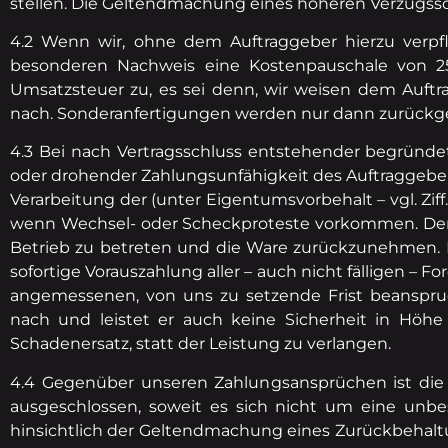
stellen. Die Geltendmachung eines höheren Verzugss
4.2 Wenn wir, ohne dem Auftraggeber hierzu verpf
besonderen Nachweis eine Kostenpauschale von 25 
Umsatzsteuer zu, es sei denn, wir weisen dem Auft
nach. Sonderanfertigungen werden nur dann zurückg
4.3 Bei nach Vertragsschluss entstehender begründe
oder drohender Zahlungsunfähigkeit des Auftraggeber
Verarbeitung der (unter Eigentumsvorbehalt – vgl. Zif
wenn Wechsel- oder Scheckproteste vorkommen. Der Au
Betrieb zu betreten und die Ware zurückzunehmen. D
sofortige Vorauszahlung aller – auch nicht fälligen –
angemessenen, von uns zu setzende Frist beanspru
nach und leistet er auch keine Sicherheit in Höhe
Schadenersatz, statt der Leistung zu verlangen.
4.4 Gegenüber unseren Zahlungsansprüchen ist di
ausgeschlossen, soweit es sich nicht um eine unbest
hinsichtlich der Geltendmachung eines Zurückbehaltu