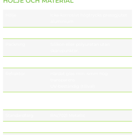
HÖLJE OCH MATERIAL
Hölje
Icke-korrosivt högtrycks pressgjutet
aluminium
Optik
PMMA eller PC
Packning
Silikon eller polyuretan utan
skarvpunkter.
Höljefinish
UNI EN1706 pulverlackerad
Refraktor
Härdat glas min. 4mm hög
transparens
UV-beständig (tillval)
Kabelgenomföring
IP66 ,Plast PG9,
IP67 (tillval), IP68 (tillval)
Standardfärg
RAL7021 Metallic
Täthetsnivå
IP66, IP67 (tillval), IP68 (tillval)