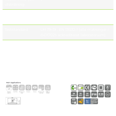
utstrålning
Fotobiologisk
IEC 62471
säkerhetsklass
Teststandard
LM 79-19 , EN 13032-1 (alla mätningar i
ISO17025 ackrediterat laboratorium)
Livslängd för
Tq= 25 ° , 65mA >232.000h – L70
LED:erna
Tq= 55 ° , 65mA >102.000h – L70