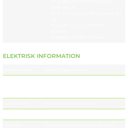
IEC 62384, ASTM D3359, EN ISO
2409, IES LM
80-15, IES LM 82-12, IES LM 84,14, IES
LM
85-14, IES TM 21-11, ISO9001,
ISO14001,
ISO18001, ISO5001, TURKAK
ELEKTRISK INFORMATION
Elektrisk klass
Klass I, Klass II (tillval
Nominell
220-240V 50 / 60 Hz EU
spänning
110-277V 50 / 60 Hz (tillval)
NORDAMERIKA
LED-ström
500mA, 600mA, 700 mA
Effektfaktor
≥0,9 (vid full last)
Drivdon
Konstant ström, termiskt skyddad,