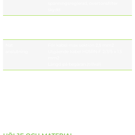
spänningsreglerad, övertonsfilter
skydd
Styrsystem
På-av (standard), Bluetooth, DALI, 1-
10V DIM,
fristående automation
Nät
För kabel max sektion 2,5 mm2
anslutning
Utgående kabel H05RN-F 2/3/5 x 1,5
mm2
Längd på begäran.(tillval)
Elektromagnetisk
IEC 61000, EN 55015, IEC 61000-3-2, IEC
kompatibilitet
61000-4-5, IEC 61547, IEC 61000-3-3, IEC
(EMC)
61000-4-2, IEC 61000-2-2, IEC 61000-4-
11,
IEC 61643-11