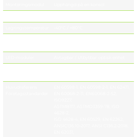
Monteringsmodul
Upphängd på en konsol
Driftstemperatur
-40°C / +55°C
Lagringstemperatur
-40°C / +80°C
Glasmontering
Kapselmonterings system
Alternativ
LED-moduler
Avtagbar / Utbytbar optisk enhet
Linsalternativ
COL 1530 (standard)
Projektspecifikt linsval
Huvudreferens
EN 60598-1, EN 60598-2-1, EN 62471,
Företagsstandarder
EN 60068-2-11, EN60068-2-52,
ISO9227,
ASTMB117, ASTMD3359-78, ISO
4628-2,
ISO 4628-4, EN 60529, EN 62262,
ANSIC136.10-2017, ANSI C136.2-2018,
EN 62031,