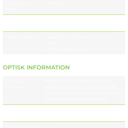
Slagtålighet
IK10 (20 J)
Hölje
Slagtålighet
IK08 (5 J), IK09 (tillval) (10 J),
Glas
IK10 (tillval) (20 J)
Vibrationstest
Uppfyller modifierad IEC 68-2-6
(0,5G),
ANSI C136.31 (3G-5G
OPTISK INFORMATION
LED-färg
2700K (varmvit), 3000K (varmvit),
temperatur
4000K (neutralvit) (standard), 5000K
(kallvit), 5700K (kallvit), 6500K (kallvit),
Annat (bärnsten, blå, grön, röd)
Färgåtergivnings
CRI ≥70, CRI ≥80 (tillval), CRI ≥90
index (CRI)
(tillval)
Uppåtriktad ljus
0%