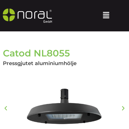
Catod NL8055
Pressgjutet aluminiumhölje