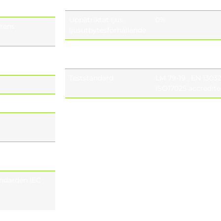
(CRI)
Uppåtriktat ljus
0%
arens
ljusutbytesförhållande
Fotobiologisk
IEC 62471, EN 62
säkerhetsklass
Teststandard
LM 79-19 , EN 1303
ISO17025 accredite
LED-lampornas
Tq= 25 ° , 700 Ma 1
livslängd
Ma 156.000h – L90
andarden IEC