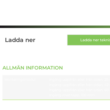
Ladda ner
Ladda ner tekni
ALLMÄN INFORMATION
Monteringsmodul
Ingång uppifrån eller från sidan, 2
Ingång uppifrån eller från sidan, 4
Ingång uppifrån eller från sidan, 60–
Ingång med tapp, 100 mm
Monteringsmodul
Stolpe med topp-/sidomontering 0, ±
Lutningsvinklar