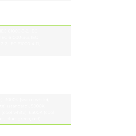
värsnitt 2,5 mm²
N-F 2/3/5 × 1,5 mm²
 (tillval)
IEC 61000-3-2, IEC
 IEC 61000-3-3, IEC
2-2, IEC 61000-4-11,
), 3000K (warm white),
te) (standard), 5000K
 (cool white), 6500K (cool
r, blue, green, red)
ptional), CRI ≥90 (optional)