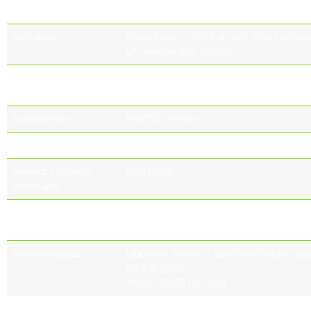
bostäder
Refraktor
Härdat glas, minst 4 mm, hög transp
UV-beständigt (tillval)
Kabelgenomföring
IP66 ,Plastic PG9,
IP67 (optional), IP68 (optional)
Standardfärg
RAL7021 Metalic
Täthetsnivå
IP66, IP67 (optional), IP68 (optional)
Impact Housing
IK10 (20 J)
Motstånd
Slagfast glas
IK08 (5 J), IK09 (optional) (10 J),
Motståndskraft
IK10 (optional) (20 J)
Vibrationstest
Uppfyller kraven i den modifierade st
68-2-6 (0,5G),
ANSI C136.31 (3G–5G)