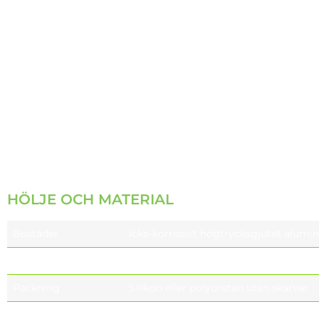
ISO14001, ISO18001, ISO5001, ISO450
ISO39001, EAC, TURKAK
HÖLJE OCH MATERIAL
Bostäder
Icke-korrosivt högtrycksgjutet alumi
Optik
PMMA or PC
Packning
Silikon eller polyuretan utan skarvar.
Ytbehandling av
UNI EN 1706 pulverlackerad