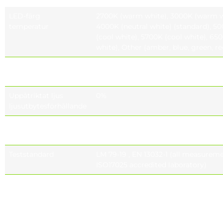
LED-färg
2700K (warm white), 3000K (warm w
temperatur
4000K (neutral white) (standard), 5
(cool white), 5700K (cool white), 65
white), Other (amber, blue, green, re
Färgåtergivningsindex
CRI ≥70, CRI ≥80 (optional), CRI ≥90 
(CRI)
Uppåtriktat ljus
0%
ljusutbytesförhållande
Fotobiologisk
IEC 62471, EN 62778 EXEMPT GROU
säkerhetsklass
Teststandard
LM 79-19 , EN 13032-1 (all measureme
ISO17025 accredited laboratory)
LED-lampornas
Tq= 25 ° , 700 Ma 187.000h – L90B10 T
livslängd
Ma 156.000h – L90B10