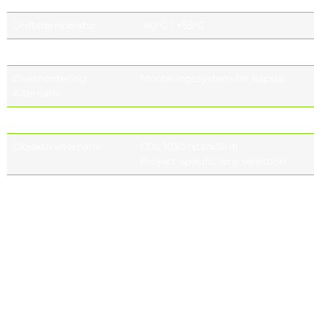
Driftstemperatur
-40°C / +55°C
Förvaringstemperatur
-40°C / +80°C
Glasmontering
Monteringssystem för kapslar
Alternativ
LED-moduler
Removable / Replaceable optical un
Objektivalternativ
COL 1030 (standard)
Project-specific lens selection
Huvudreferens
EN 62717, EN 62722-1, EN 62722-2-1,
Företagets standarder
EN 60598-1, EN 60598-2-3, EN 62471
EN 60068-2-11, EN60068-2-52, ISO9
ASTMB117, ASTMD3359-78, ISO 4628
ISO 4628-4, EN 60529, EN 62262,
ANSIC136.10-2017, ANSIC136.2-2018, 
IEC 62384, ASTMD3359, EN ISO 240
IES LM 80-15, IES LM 82-12, IES LM 8
IES LM 85-14, IES TM 21-11, CE, RoHS