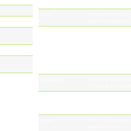
Effektfaktor
≥0.9 (at full load)
Förare
Konstantström, över
spänningsreglering,
Överspänningsskydd
6 kV (standard)
alternativ (kV)
10 kV (tillval) med 
säkring för att kopp
it
livslängden är slut
20 kV (tillval) med 
säkring för att kopp
livslängden är slut
Styrsystem
På/av (standard), Bl
,
fristående automati
227,
-2,
Soket
NEMA 4-pin (ZHAGA b
NEMA 5-pin (ANSI C13
EN 62031,
NEMA 7-pin (ANSI C13
9,
Sensor
PIR (tillval), fotocell (
4-14,
dagsljus (tillval)
, ISO9001,