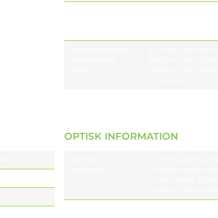
01,
Nätanslutning
För kabel med max t
Utgående kabel H05R
Längd enligt önskemål
Elektromagnetisk
IEC 61000, EN 55015, 
kompatibilitet
61000-4-5, IEC 61547,
(EMC)
61000-4-2, IEC 61000-
IEC 61643-11
OPTISK INFORMATION
nium
LED-färg
2700K (warm white
temperatur
4000K (neutral whi
(cool white), 5700K
white), Other (ambe
Färgåtergivningsindex
CRI ≥70, CRI ≥80 (o