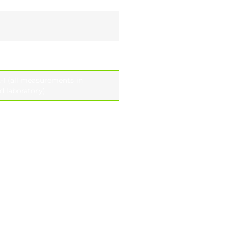
778 EXEMPT GROUP
2-1 (all measurements in
d laboratory)
87.000h – L90B10 Tq= 55 ° , 700
B10