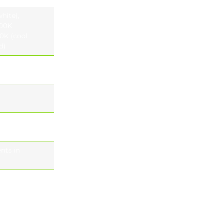
hite),
000K
00K (cool
d)
(optional)
P
nts in
q= 55 ° , 700