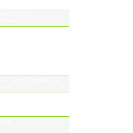
hettningsskydd,
 skydd mot övertoner
LED-indikator och termisk
la bort belastningen när
LED-indikator och termisk
la bort belastningen när
uetooth, DALI, 1–10 V dimning,
sering
ook 18) (optional)
6.41) (optional)
6.41) (optional)
tillval),