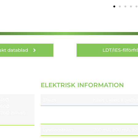
skt datablad
LDT/IES-filförf
ELEKTRISK INFORMATION
5–45Ø
Elkurs
Klass I, klass II (valfri
2–60Ø
Nominell spänning
220-240V 50 / 60 Hz
76Ø (tillval)
110-277V 50 / 60 Hz
Lysdiodström
700 mA, 800 mA, 92
5, ±10, ±15