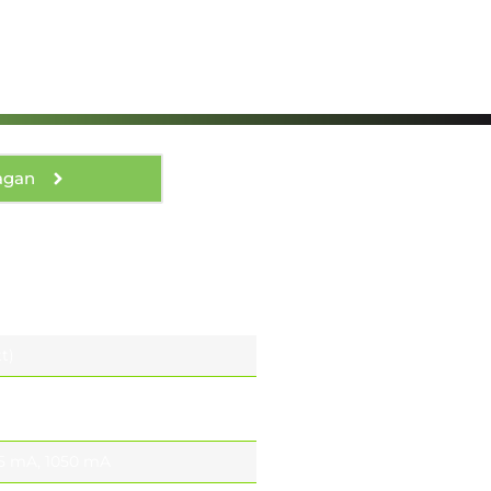
rågan
tt)
 EU
 (optional) NORTH AMERICA
5 mA, 1050 mA