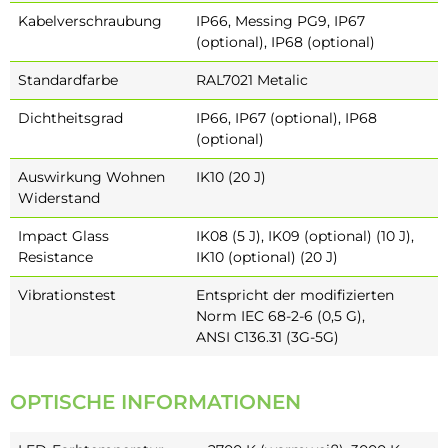
Kabelverschraubung
IP66, Messing PG9, IP67
(optional), IP68 (optional)
Standardfarbe
RAL7021 Metalic
Dichtheitsgrad
IP66, IP67 (optional), IP68
(optional)
Auswirkung Wohnen
IK10 (20 J)
Widerstand
Impact Glass
IK08 (5 J), IK09 (optional) (10 J),
Resistance
IK10 (optional) (20 J)
Vibrationstest
Entspricht der modifizierten
Norm IEC 68-2-6 (0,5 G),
ANSI C136.31 (3G-5G)
OPTISCHE INFORMATIONEN