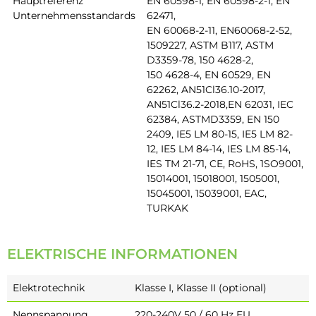
Hauptreferenz
EN 60598-1, EN 60598-2-1, EN
Unternehmensstandards
62471,
EN 60068-2-11, EN60068-2-52,
1509227, ASTM B117, ASTM
D3359-78, 150 4628-2,
150 4628-4, EN 60529, EN
62262, AN51Cl36.10-2017,
AN51Cl36.2-2018,EN 62031, IEC
62384, ASTMD3359, EN 150
2409, IE5 LM 80-15, IE5 LM 82-
12, IE5 LM 84-14, IES LM 85-14,
IES TM 21-71, CE, RoHS, 1SO9001,
15014001, 15018001, 1505001,
15045001, 15039001, EAC,
TURKAK
ELEKTRISCHE INFORMATIONEN
Elektrotechnik
Klasse I, Klasse II (optional)
Nennspannung
220-240V 50 / 60 Hz EU