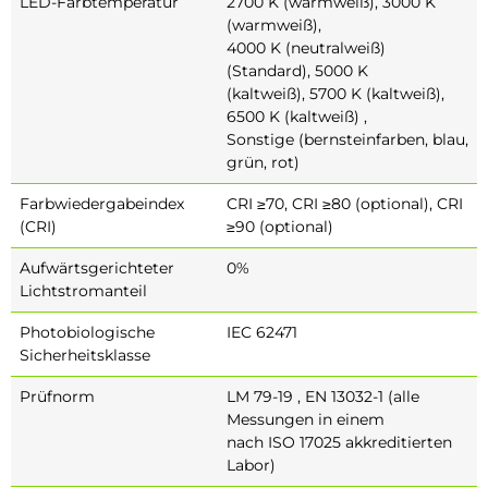
LED-Farbtemperatur
2700 K (warmweiß), 3000 K
(warmweiß),
4000 K (neutralweiß)
(Standard), 5000 K
(kaltweiß), 5700 K (kaltweiß),
6500 K (kaltweiß) ,
Sonstige (bernsteinfarben, blau,
grün, rot)
Farbwiedergabeindex
CRI ≥70, CRI ≥80 (optional), CRI
(CRI)
≥90 (optional)
Aufwärtsgerichteter
0%
Lichtstromanteil
Photobiologische
IEC 62471
Sicherheitsklasse
Prüfnorm
LM 79-19 , EN 13032-1 (alle
Messungen in einem
nach ISO 17025 akkreditierten
Labor)