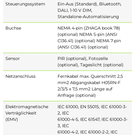
Steuerungssystem
Ein-Aus (Standard), Bluetooth,
DALI, 1-10 V DIM,
Standalone-Automatisierung
Buchse
NEMA 4-pin (ZHAGA book 78)
(optional) NEMA S-pin (ANSI
Cl36.41) (optional) NEMA 7-pin
(ANSI Cl36.41) (optional)
Sensor
PIR (optional), Fotozelle
(optional), Tageslicht (optional)
Netzanschluss
Fernkabel max. Querschnitt 2,5
mm2 Abgangskabel H05RN-F
2/3/5 x 7,5 mm2 Länge auf
Anfrage (optional)
Elektromagnetische
IEC 61000, EN 55015, IEC 61000-3-
Verträglichkeit
2, IEC
(EMV)
61000-4-5, IEC 61547, IEC 61000-3-
3, IEC
61000-4-2, IEC 61000-2-2, IEC