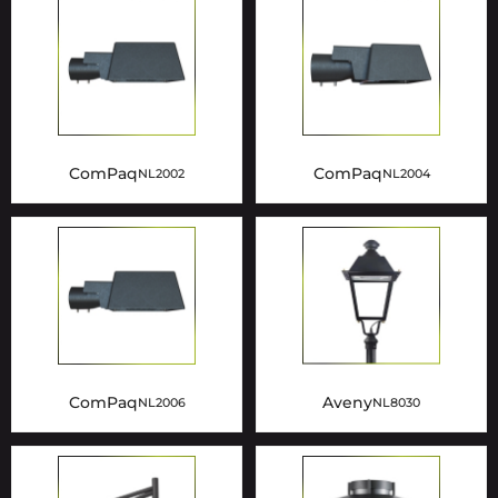
ComPaq
ComPaq
NL2002
NL2004
ComPaq
Aveny
NL2006
NL8030