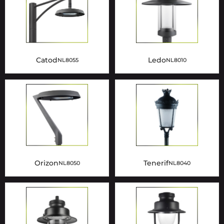
Catod
Ledo
NL8055
NL8010
Orizon
Tenerif
NL8050
NL8040