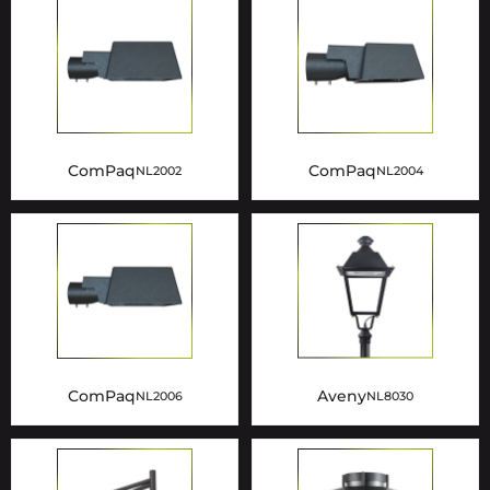
ComPaq
ComPaq
NL2002
NL2004
ComPaq
Aveny
NL2006
NL8030