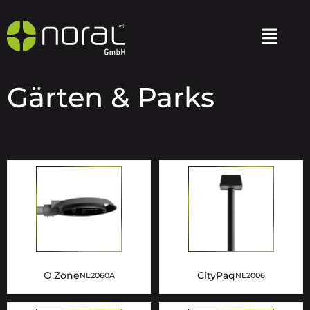
Gärten & Parks
O.Zone
CityPaq
NL2060A
NL2006