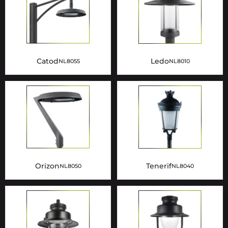
Catod
Ledo
NL8055
NL8010
Orizon
Tenerif
NL8050
NL8040