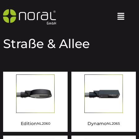
Straße & Allee
Edition
Dynamo
NL2060
NL2065